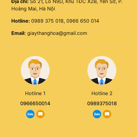
Địa chỉ:
Số 21, Lô N9D, Khu TĐC X2B, Yên Sở, P.
Hoàng Mai, Hà Nội
Hotline:
0989 375 018, 0966 650 014
Email:
giaythanghoa@gmail.com
Hotline 1
Hotline 2
0966650014
0989375018